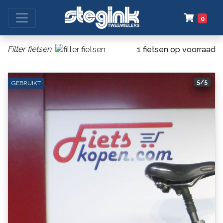
0
Filter fietsen
1 fietsen op voorraad
1/5
2/5
3/5
4/5
5/5
GEBRUIKT