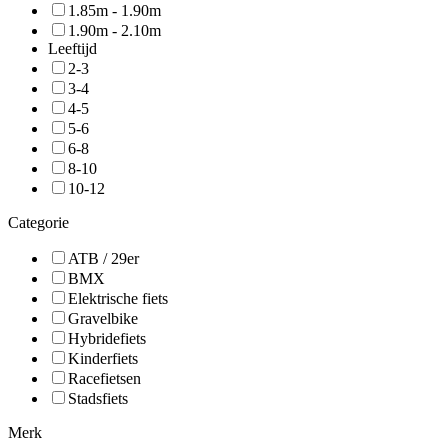
1.85m - 1.90m
1.90m - 2.10m
Leeftijd
2-3
3-4
4-5
5-6
6-8
8-10
10-12
Categorie
ATB / 29er
BMX
Elektrische fiets
Gravelbike
Hybridefiets
Kinderfiets
Racefietsen
Stadsfiets
Merk