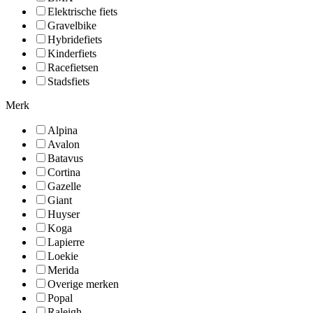
Elektrische fiets
Gravelbike
Hybridefiets
Kinderfiets
Racefietsen
Stadsfiets
Merk
Alpina
Avalon
Batavus
Cortina
Gazelle
Giant
Huyser
Koga
Lapierre
Loekie
Merida
Overige merken
Popal
Raleigh