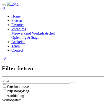
0
Home
Fietsen
Favoriet
Vacatures
Meewerkend Werkplaatschef
Opleiding & Stage
Artikelen
Team
Contact
0
Filter fietsen
Prijs laag-hoog
Prijs hoog-laag
Aanbieding
Verkoopstaat