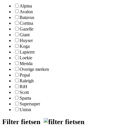
Alpina
Avalon
Batavus
Cortina
Gazelle
Giant
Huyser
Koga
Lapierre
Loekie
Merida
Overige merken
Popal
Raleigh
RiH
Scott
Sparta
Supersuper
Union
Filter fietsen