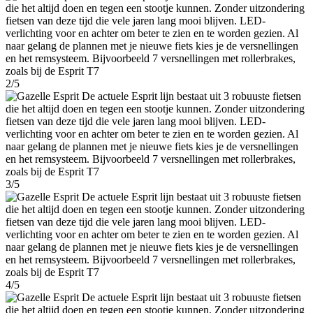
2/5
3/5
4/5