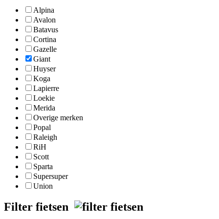
Alpina
Avalon
Batavus
Cortina
Gazelle
Giant
Huyser
Koga
Lapierre
Loekie
Merida
Overige merken
Popal
Raleigh
RiH
Scott
Sparta
Supersuper
Union
Filter fietsen