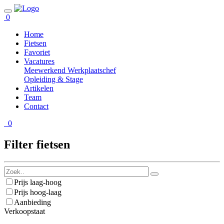
0
Home
Fietsen
Favoriet
Vacatures
Meewerkend Werkplaatschef
Opleiding & Stage
Artikelen
Team
Contact
0
Filter fietsen
Prijs laag-hoog
Prijs hoog-laag
Aanbieding
Verkoopstaat