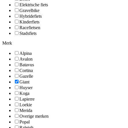
Elektrische fiets
Gravelbike
Hybridefiets
Kinderfiets
Racefietsen
Stadsfiets
Merk
Alpina
Avalon
Batavus
Cortina
Gazelle
Giant
Huyser
Koga
Lapierre
Loekie
Merida
Overige merken
Popal
Raleigh