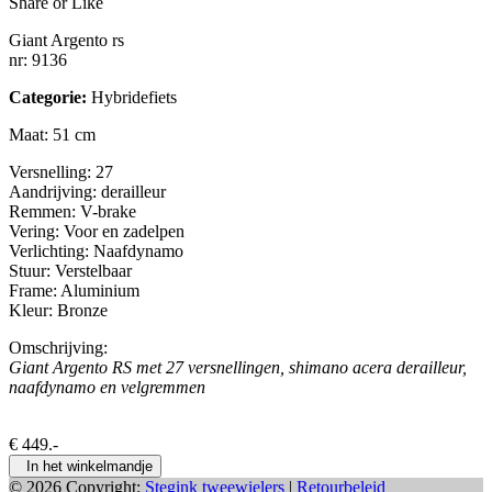
Share or Like
Giant Argento rs
nr: 9136
Categorie:
Hybridefiets
Maat: 51 cm
Versnelling: 27
Aandrijving: derailleur
Remmen: V-brake
Vering: Voor en zadelpen
Verlichting: Naafdynamo
Stuur: Verstelbaar
Frame: Aluminium
Kleur: Bronze
Omschrijving:
Giant Argento RS met 27 versnellingen, shimano acera derailleur,
naafdynamo en velgremmen
€
449
.-
In het winkelmandje
© 2026 Copyright:
Stegink tweewielers
|
Retourbeleid