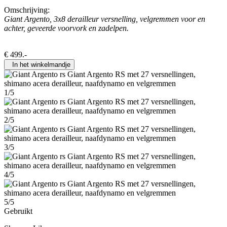
Omschrijving:
Giant Argento, 3x8 derailleur versnelling, velgremmen voor en
achter, geveerde voorvork en zadelpen.
€
499
.-
In het winkelmandje
1/5
2/5
3/5
4/5
5/5
Gebruikt