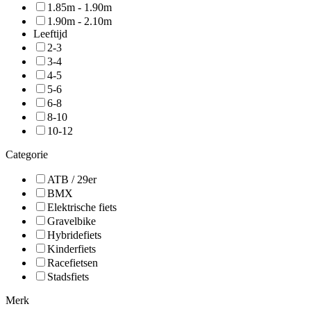
1.85m - 1.90m
1.90m - 2.10m
Leeftijd
2-3
3-4
4-5
5-6
6-8
8-10
10-12
Categorie
ATB / 29er
BMX
Elektrische fiets
Gravelbike
Hybridefiets
Kinderfiets
Racefietsen
Stadsfiets
Merk