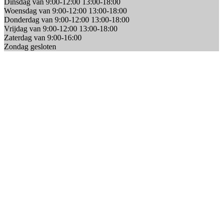
Dinsdag van 9:00-12:00 13:00-18:00
Woensdag van 9:00-12:00 13:00-18:00
Donderdag van 9:00-12:00 13:00-18:00
Vrijdag van 9:00-12:00 13:00-18:00
Zaterdag van 9:00-16:00
Zondag gesloten