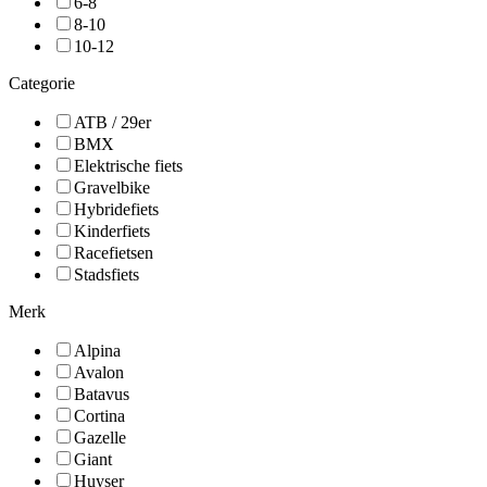
6-8
8-10
10-12
Categorie
ATB / 29er
BMX
Elektrische fiets
Gravelbike
Hybridefiets
Kinderfiets
Racefietsen
Stadsfiets
Merk
Alpina
Avalon
Batavus
Cortina
Gazelle
Giant
Huyser