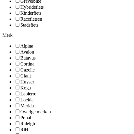
Gravelbike
Hybridefiets
Kinderfiets
Racefietsen
Stadsfiets
Merk
Alpina
Avalon
Batavus
Cortina
Gazelle
Giant
Huyser
Koga
Lapierre
Loekie
Merida
Overige merken
Popal
Raleigh
RiH