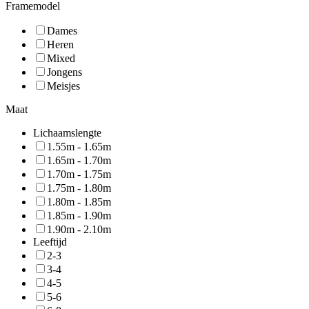
Framemodel
Dames
Heren
Mixed
Jongens
Meisjes
Maat
Lichaamslengte
1.55m - 1.65m
1.65m - 1.70m
1.70m - 1.75m
1.75m - 1.80m
1.80m - 1.85m
1.85m - 1.90m
1.90m - 2.10m
Leeftijd
2-3
3-4
4-5
5-6