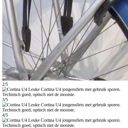
2/5
3/5
4/5