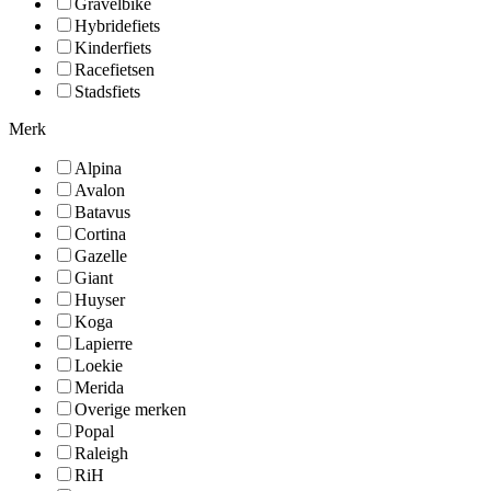
Gravelbike
Hybridefiets
Kinderfiets
Racefietsen
Stadsfiets
Merk
Alpina
Avalon
Batavus
Cortina
Gazelle
Giant
Huyser
Koga
Lapierre
Loekie
Merida
Overige merken
Popal
Raleigh
RiH