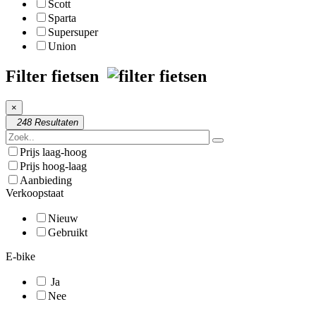
Scott
Sparta
Supersuper
Union
Filter fietsen
×
248 Resultaten
Prijs laag-hoog
Prijs hoog-laag
Aanbieding
Verkoopstaat
Nieuw
Gebruikt
E-bike
Ja
Nee