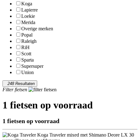
Koga
Lapierre
Loekie
Merida
Overige merken
Popal
Raleigh
RiH
Scott
Sparta
Supersuper
Union
248 Resultaten
Filter fietsen
1 fietsen op voorraad
1 fietsen op voorraad