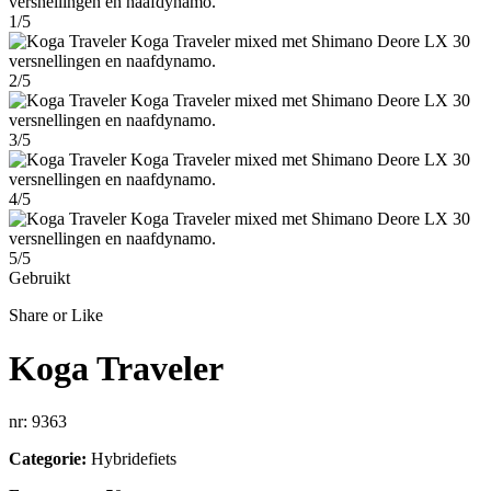
1/5
2/5
3/5
4/5
5/5
Gebruikt
Share or Like
Koga Traveler
nr: 9363
Categorie:
Hybridefiets