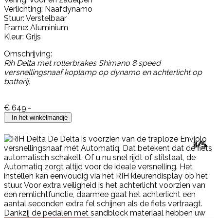
Verlichting: Naafdynamo
Stuur: Verstelbaar
Frame: Aluminium
Kleur: Grijs
Omschrijving:
Rih Delta met rollerbrakes Shimano 8 speed
versnellingsnaaf koplamp op dynamo en achterlicht op
batterij.
€
649
.-
In het winkelmandje
1/5
2/5
3/5
4/5
5/5