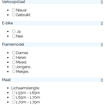
Verkoopstaat
Nieuw
Gebruikt
E-bike
Ja
Nee
Framemodel
Dames
Heren
Mixed
Jongens
Meisjes
Maat
Lichaamslengte
1.55m - 1.65m
1.65m - 1.70m
1.70m - 1.75m