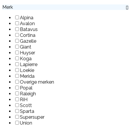
Merk
Alpina
Avalon
Batavus
Cortina
Gazelle
Giant
Huyser
Koga
Lapierre
Loekie
Merida
Overige merken
Popal
Raleigh
RiH
Scott
Sparta
Supersuper
Union