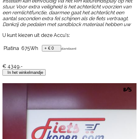
instellen kan eenvoudig via het RIH kleurendisplay op het
stuur. Voor extra veiligheid is het achterlicht voorzien van
een remlichtfunctie, daarmee gaat het achterlicht een
aantal seconden extra fel schijnen als de fiets vertraagt.
Dankzij de pedalen met sandblock materiaal hebben uw
U kunt kiezen uit deze Accu's:
Platina
675Wh
+ € 0
standaard
€
4349
.-
In het winkelmandje
1/5
2/5
3/5
4/5
5/5