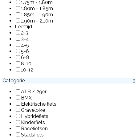
1.75m - 1.80m
1.80m - 1.85m
1.85m - 1.90m
1.90m - 2.10m
Leeftijd
2-3
3-4
4-5
5-6
6-8
8-10
10-12
Categorie
ATB / 29er
BMX
Elektrische fiets
Gravelbike
Hybridefiets
Kinderfiets
Racefietsen
Stadsfiets