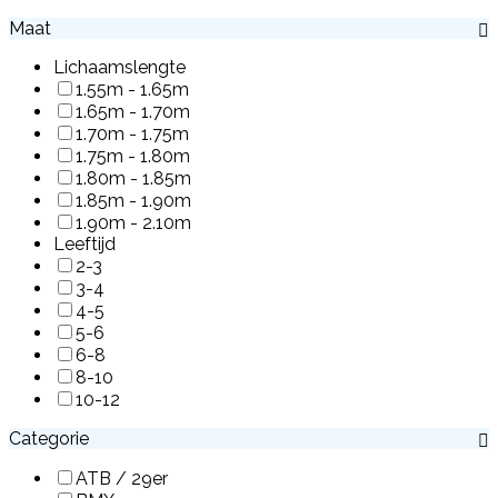
Maat
Lichaamslengte
1.55m - 1.65m
1.65m - 1.70m
1.70m - 1.75m
1.75m - 1.80m
1.80m - 1.85m
1.85m - 1.90m
1.90m - 2.10m
Leeftijd
2-3
3-4
4-5
5-6
6-8
8-10
10-12
Categorie
ATB / 29er