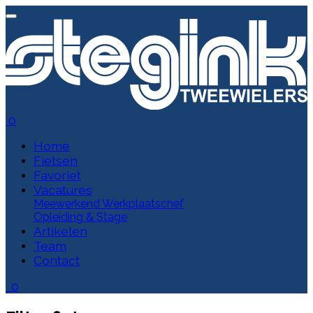
0
Home
Fietsen
Favoriet
Vacatures
Meewerkend Werkplaatschef
Opleiding & Stage
Artikelen
Team
Contact
0