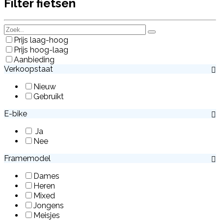
Filter fietsen
Prijs laag-hoog
Prijs hoog-laag
Aanbieding
Verkoopstaat
Nieuw
Gebruikt
E-bike
Ja
Nee
Framemodel
Dames
Heren
Mixed
Jongens
Meisjes