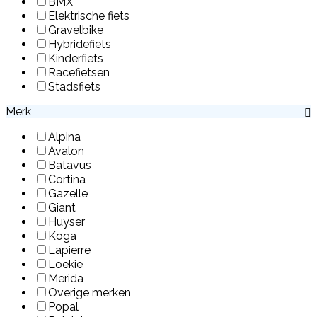
BMX
Elektrische fiets
Gravelbike
Hybridefiets
Kinderfiets
Racefietsen
Stadsfiets
Merk
Alpina
Avalon
Batavus
Cortina
Gazelle
Giant
Huyser
Koga
Lapierre
Loekie
Merida
Overige merken
Popal