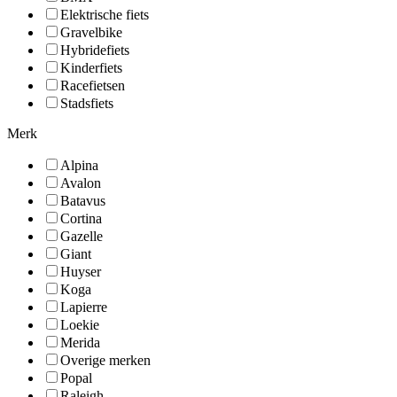
Elektrische fiets
Gravelbike
Hybridefiets
Kinderfiets
Racefietsen
Stadsfiets
Merk
Alpina
Avalon
Batavus
Cortina
Gazelle
Giant
Huyser
Koga
Lapierre
Loekie
Merida
Overige merken
Popal
Raleigh