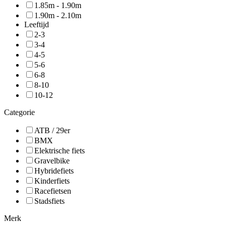
1.85m - 1.90m
1.90m - 2.10m
Leeftijd
2-3
3-4
4-5
5-6
6-8
8-10
10-12
Categorie
ATB / 29er
BMX
Elektrische fiets
Gravelbike
Hybridefiets
Kinderfiets
Racefietsen
Stadsfiets
Merk