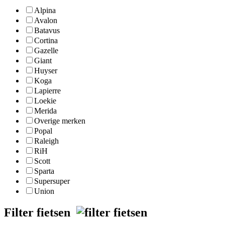
Alpina
Avalon
Batavus
Cortina
Gazelle
Giant
Huyser
Koga
Lapierre
Loekie
Merida
Overige merken
Popal
Raleigh
RiH
Scott
Sparta
Supersuper
Union
Filter fietsen