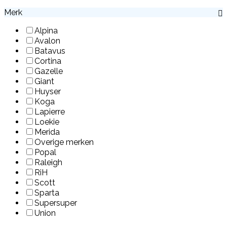
Merk
Alpina
Avalon
Batavus
Cortina
Gazelle
Giant
Huyser
Koga
Lapierre
Loekie
Merida
Overige merken
Popal
Raleigh
RiH
Scott
Sparta
Supersuper
Union