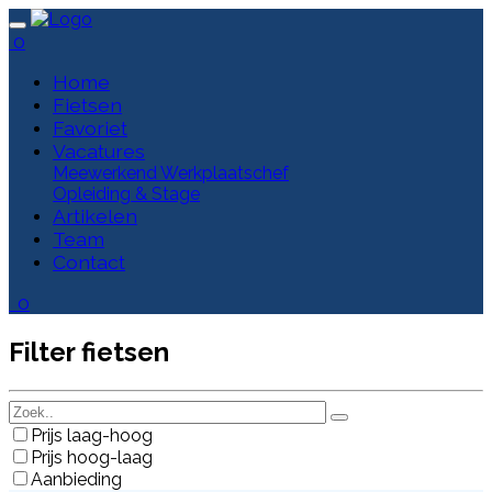
0
Home
Fietsen
Favoriet
Vacatures
Meewerkend Werkplaatschef
Opleiding & Stage
Artikelen
Team
Contact
0
Filter fietsen
Prijs laag-hoog
Prijs hoog-laag
Aanbieding