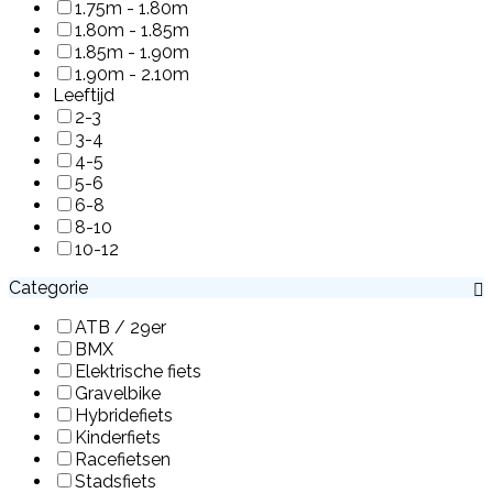
1.75m - 1.80m
1.80m - 1.85m
1.85m - 1.90m
1.90m - 2.10m
Leeftijd
2-3
3-4
4-5
5-6
6-8
8-10
10-12
Categorie
ATB / 29er
BMX
Elektrische fiets
Gravelbike
Hybridefiets
Kinderfiets
Racefietsen
Stadsfiets