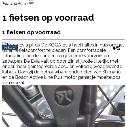
Filter fietsen
1 fietsen op voorraad
1 fietsen op voorraad
1/5
2/5
3/5
4/5
5/5
NIEUW