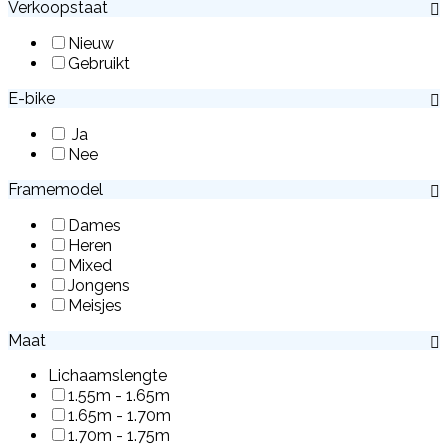
Verkoopstaat
Nieuw
Gebruikt
E-bike
Ja
Nee
Framemodel
Dames
Heren
Mixed
Jongens
Meisjes
Maat
Lichaamslengte
1.55m - 1.65m
1.65m - 1.70m
1.70m - 1.75m