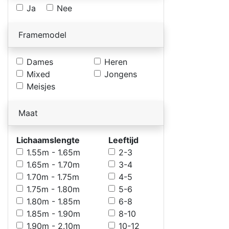
Ja
Nee
Framemodel
Dames
Heren
Mixed
Jongens
Meisjes
Maat
Lichaamslengte
Leeftijd
1.55m - 1.65m
2-3
1.65m - 1.70m
3-4
1.70m - 1.75m
4-5
1.75m - 1.80m
5-6
1.80m - 1.85m
6-8
1.85m - 1.90m
8-10
1.90m - 2.10m
10-12