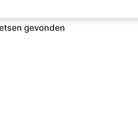
Home
Fietsen
Favoriet
Vacat
ietsen gevonden