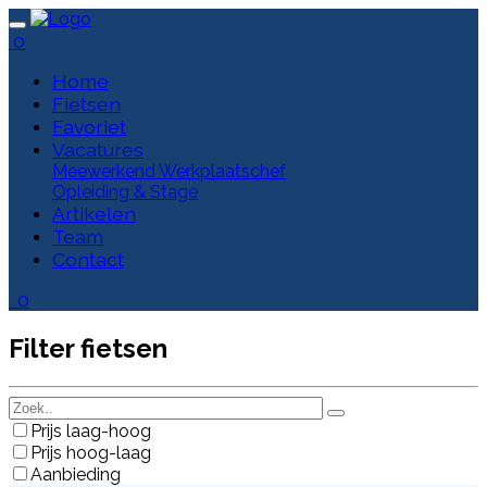
0
Home
Fietsen
Favoriet
Vacatures
Meewerkend Werkplaatschef
Opleiding & Stage
Artikelen
Team
Contact
0
Filter fietsen
Prijs laag-hoog
Prijs hoog-laag
Aanbieding