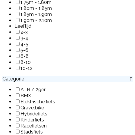
1.75m - 1.80m
1.80m - 1.85m
1.85m - 1.90m
1.90m - 2.10m
Leeftijd
2-3
3-4
4-5
5-6
6-8
8-10
10-12
Categorie
ATB / 29er
BMX
Elektrische fiets
Gravelbike
Hybridefiets
Kinderfiets
Racefietsen
Stadsfiets