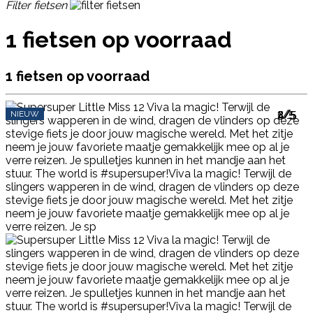
Filter fietsen
1 fietsen op voorraad
1 fietsen op voorraad
1/5
2/5
3/5
4/5
5/5
NIEUW