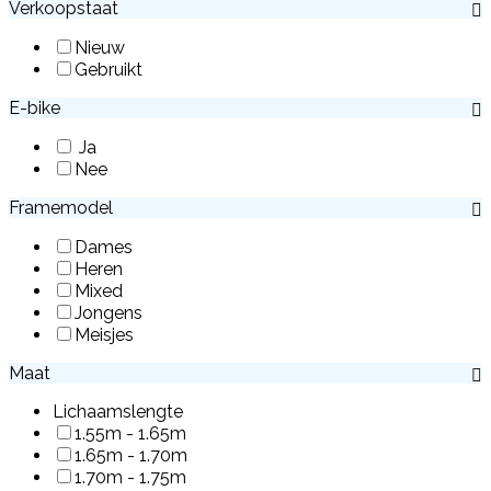
Verkoopstaat
Nieuw
Gebruikt
E-bike
Ja
Nee
Framemodel
Dames
Heren
Mixed
Jongens
Meisjes
Maat
Lichaamslengte
1.55m - 1.65m
1.65m - 1.70m
1.70m - 1.75m