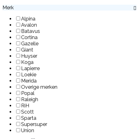
Merk
Alpina
Avalon
Batavus
Cortina
Gazelle
Giant
Huyser
Koga
Lapierre
Loekie
Merida
Overige merken
Popal
Raleigh
RiH
Scott
Sparta
Supersuper
Union