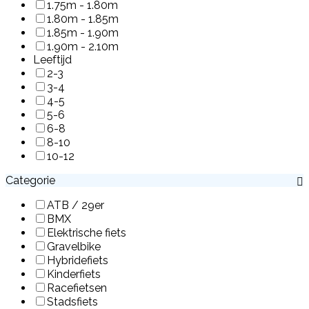
1.75m - 1.80m
1.80m - 1.85m
1.85m - 1.90m
1.90m - 2.10m
Leeftijd
2-3
3-4
4-5
5-6
6-8
8-10
10-12
Categorie
ATB / 29er
BMX
Elektrische fiets
Gravelbike
Hybridefiets
Kinderfiets
Racefietsen
Stadsfiets