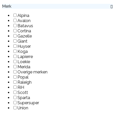
Merk
Alpina
Avalon
Batavus
Cortina
Gazelle
Giant
Huyser
Koga
Lapierre
Loekie
Merida
Overige merken
Popal
Raleigh
RiH
Scott
Sparta
Supersuper
Union