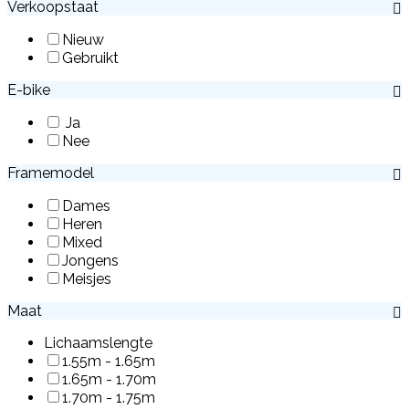
Verkoopstaat
Nieuw
Gebruikt
E-bike
Ja
Nee
Framemodel
Dames
Heren
Mixed
Jongens
Meisjes
Maat
Lichaamslengte
1.55m - 1.65m
1.65m - 1.70m
1.70m - 1.75m