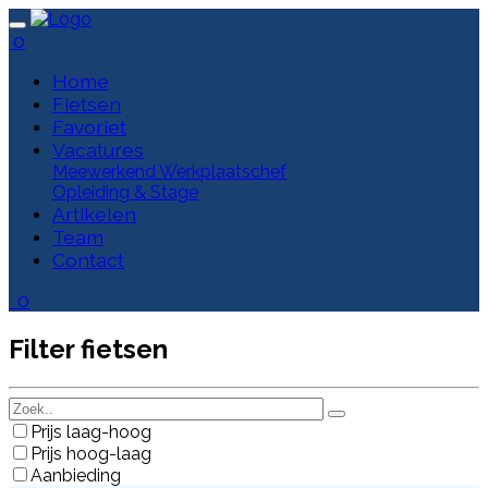
0
Home
Fietsen
Favoriet
Vacatures
Meewerkend Werkplaatschef
Opleiding & Stage
Artikelen
Team
Contact
0
Filter fietsen
Prijs laag-hoog
Prijs hoog-laag
Aanbieding