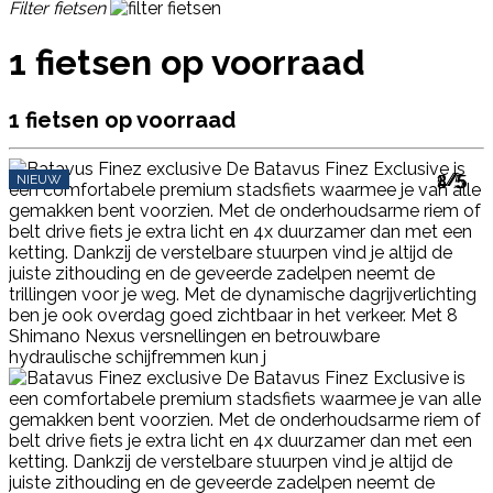
Filter fietsen
1 fietsen op voorraad
1 fietsen op voorraad
1/5
2/5
3/5
4/5
5/5
NIEUW