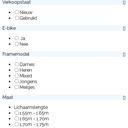
Verkoopstaat
Nieuw
Gebruikt
E-bike
Ja
Nee
Framemodel
Dames
Heren
Mixed
Jongens
Meisjes
Maat
Lichaamslengte
1.55m - 1.65m
1.65m - 1.70m
1.70m - 1.75m