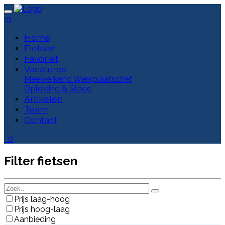
0
Home
Fietsen
Favoriet
Vacatures
Meewerkend Werkplaatschef
Opleiding & Stage
Artikelen
Team
Contact
0
Filter fietsen
Prijs laag-hoog
Prijs hoog-laag
Aanbieding