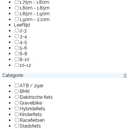
1.75m - 1.80m
1.80m - 1.85m
1.85m - 1.90m
1.90m - 2.10m
Leeftijd
2-3
3-4
4-5
5-6
6-8
8-10
10-12
Categorie
ATB / 29er
BMX
Elektrische fiets
Gravelbike
Hybridefiets
Kinderfiets
Racefietsen
Stadsfiets