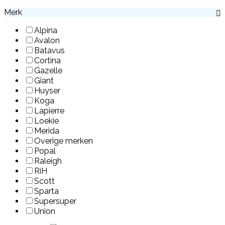
Merk
Alpina
Avalon
Batavus
Cortina
Gazelle
Giant
Huyser
Koga
Lapierre
Loekie
Merida
Overige merken
Popal
Raleigh
RiH
Scott
Sparta
Supersuper
Union