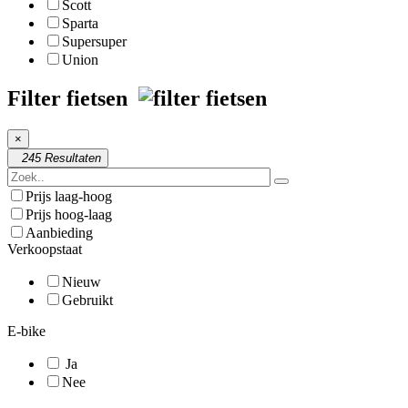
Scott
Sparta
Supersuper
Union
Filter fietsen
×
245 Resultaten
Prijs laag-hoog
Prijs hoog-laag
Aanbieding
Verkoopstaat
Nieuw
Gebruikt
E-bike
Ja
Nee