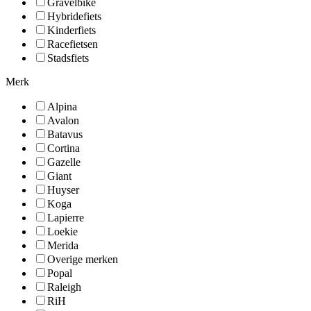
Gravelbike
Hybridefiets
Kinderfiets
Racefietsen
Stadsfiets
Merk
Alpina
Avalon
Batavus
Cortina
Gazelle
Giant
Huyser
Koga
Lapierre
Loekie
Merida
Overige merken
Popal
Raleigh
RiH