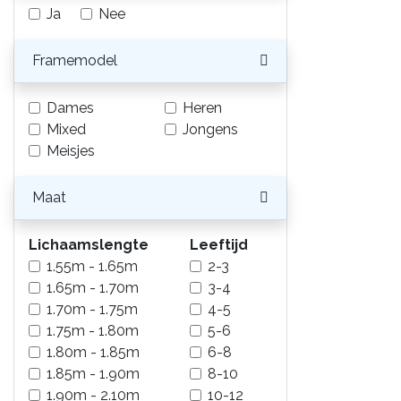
Ja
Nee
Framemodel
Dames
Heren
Mixed
Jongens
Meisjes
Maat
Lichaamslengte
Leeftijd
1.55m - 1.65m
2-3
1.65m - 1.70m
3-4
1.70m - 1.75m
4-5
1.75m - 1.80m
5-6
1.80m - 1.85m
6-8
1.85m - 1.90m
8-10
1.90m - 2.10m
10-12