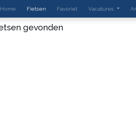
Home
Fietsen
Favoriet
Vacatures
Ar
ietsen gevonden